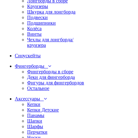
Лонгборды в сборе
Круизеры
Шкурка для лонгборда
Подвески
Подшипники
Колёса
Винты
Чехлы для лонгборда/
круизера
Сноускейты
Фингерборды
Фингерборды в сборе
Деки для фингерборда
Фигуры для фингербордов
Остальное
Аксессуары
Кепки
Кепки Детские
Панамы
Шапки
Шарфы
Перчатки
Носки