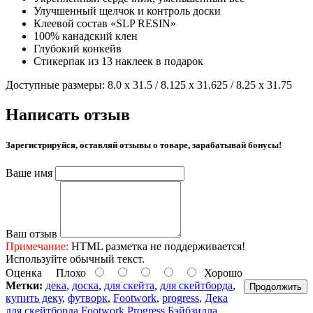
Улучшенный щелчок и контроль доски
Клеевой состав «SLP RESIN»
100% канадский клен
Глубокий конкейв
Стикерпак из 13 наклеек в подарок
Доступные размеры: 8.0 x 31.5 / 8.125 x 31.625 / 8.25 x 31.75
Написать отзыв
Зарегистрируйся, оставляй отзывы о товаре, зарабатывай бонусы!
Ваше имя
Ваш отзыв
Примечание:
HTML разметка не поддерживается!
Используйте обычный текст.
Оценка
Плохо
Хорошо
Метки:
дека
,
доска
,
для скейта
,
для скейтборда
,
Продолжить
купить деку
,
футворк
,
Footwork
,
progress
,
Дека
для скейтборда Footwork Progress Бэйбзилла