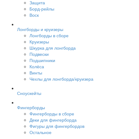
Защита
Борд-рейлы
Воск
Лонгборды и круизеры
Лонгборды в сборе
Круизеры
Шкурка для лонгборда
Подвески
Подшипники
Колёса
Винты
Чехлы для лонгборда/круизера
Сноускейты
Фингерборды
Фингерборды в сборе
Деки для фингерборда
Фигуры для фингербордов
Остальное