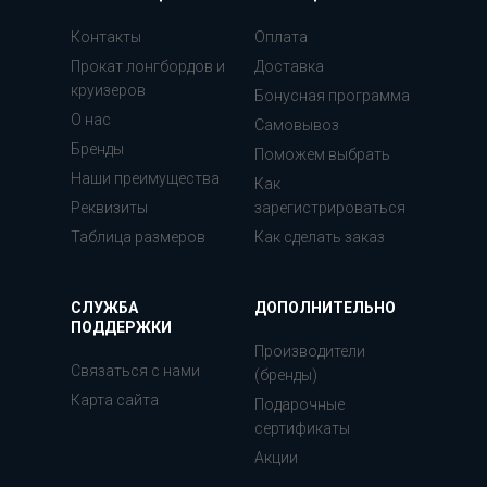
Контакты
Оплата
Прокат лонгбордов и
Доставка
круизеров
Бонусная программа
О нас
Самовывоз
Бренды
Поможем выбрать
Наши преимущества
Как
Реквизиты
зарегистрироваться
Таблица размеров
Как сделать заказ
СЛУЖБА
ДОПОЛНИТЕЛЬНО
ПОДДЕРЖКИ
Производители
Связаться с нами
(бренды)
Карта сайта
Подарочные
сертификаты
Акции