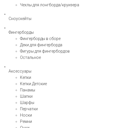
Чехлы для лонгборда/круизера
Сноускейты
Фингерборды
Фингерборды в сборе
Деки для фингерборда
Фигуры для фингербордов
Остальное
Аксессуары
Кепки
Кепки Детские
Панамы
Шапки
Шарфы
Перчатки
Носки
Ремни
Очки