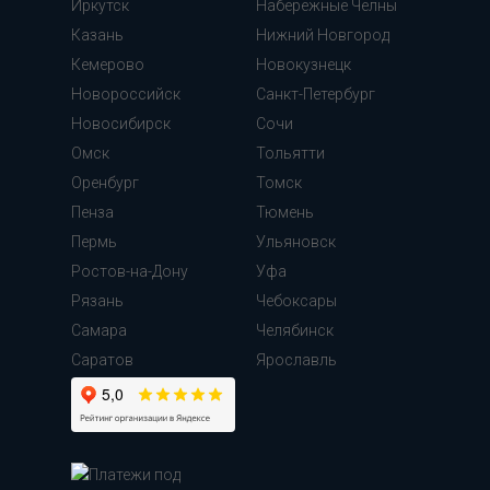
Иркутск
Набережные Челны
Казань
Нижний Новгород
Кемерово
Новокузнецк
Новороссийск
Санкт-Петербург
Новосибирск
Сочи
Омск
Тольятти
Оренбург
Томск
Пенза
Тюмень
Пермь
Ульяновск
Ростов-на-Дону
Уфа
Рязань
Чебоксары
Самара
Челябинск
Cаратов
Ярославль