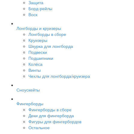
Защита
Борд-рейлы
Воск
Лонгборды и круизеры
Лонгборды в сборе
Круизеры
Шкурка для лонгборда
Подвески
Подшипники
Колёса
Винты
Чехлы для лонгборда/круизера
Сноускейты
Фингерборды
Фингерборды в сборе
Деки для фингерборда
Фигуры для фингербордов
Остальное