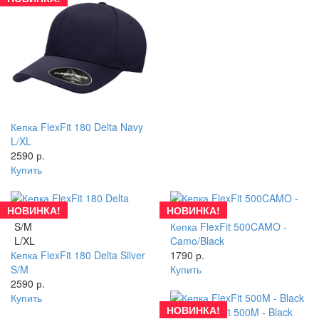
Кепка FlexFit 180 Delta Navy
L/XL
2590 р.
Купить
НОВИНКА!
НОВИНКА!
S/M
Кепка FlexFit 500CAMO -
L/XL
Camo/Black
Кепка FlexFit 180 Delta Silver
1790 р.
S/M
Купить
2590 р.
Купить
НОВИНКА!
Кепка FlexFit 500M - Black