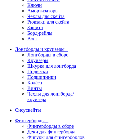
Ключи
Амортизаторы
Чехлы для скейта
Рюкзаки для скейта
Защита
Борд-рейлы
Воск
Лонгборды и круизеры
Лонгборды в сборе
Круизеры
Шкурка для лонгборда
Подвески
Подшипники
Колёса
Винты
Чехлы для лонгборда/
круизера
Сноускейты
Фингерборды
Фингерборды в сборе
Деки для фингерборда
Фигуры для фингербордов