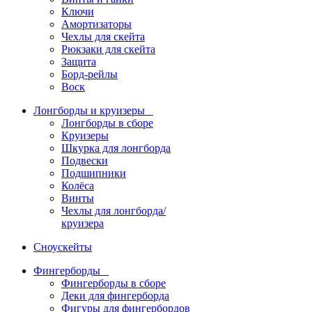
Ключи
Амортизаторы
Чехлы для скейта
Рюкзаки для скейта
Защита
Борд-рейлы
Воск
Лонгборды и круизеры
Лонгборды в сборе
Круизеры
Шкурка для лонгборда
Подвески
Подшипники
Колёса
Винты
Чехлы для лонгборда/
круизера
Сноускейты
Фингерборды
Фингерборды в сборе
Деки для фингерборда
Фигуры для фингербордов