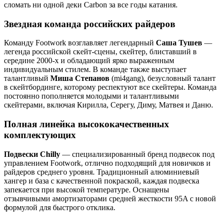
сломать ни одной деки Carbon за все годы катания.
Звездная команда российских райдеров
Команду Footwork возглавляет легендарный
Саша Тушев
—
легенда российской скейт-сцены, скейтер, блиставший в
середине 2000-х и обладающий ярко выраженным
индивидуальным стилем. В команде также выступает
талантливый
Миша Степанов
(mi4gang), безусловный талант
в скейтбординге, которому респектуют все скейтеры. Команда
постоянно пополняется молодыми и талантливыми
скейтерами, включая Кирилла, Серегу, Диму, Матвея и Даню.
Полная линейка высококачественных
комплектующих
Подвески Chilly
— специализированный бренд подвесок под
управлением Footwork, отлично подходящий для новичков и
райдеров среднего уровня. Традиционный алюминиевый
хангер и база с качественной покраской, каждая подвеска
запекается при высокой температуре. Оснащены
отзывчивыми амортизаторами средней жесткости 95A с новой
формулой для быстрого отклика.