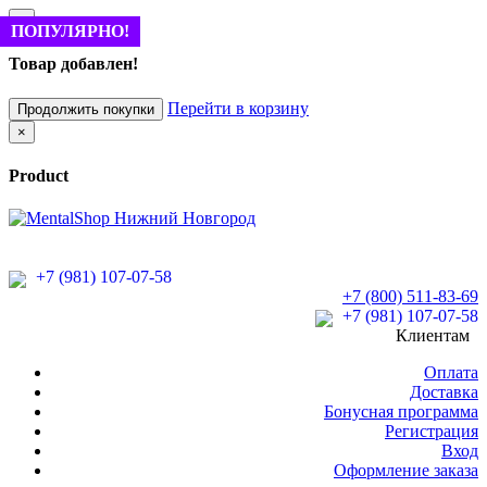
×
ПОПУЛЯРНО!
НОВИНКА!
НОВИНКА!
НОВИНКА!
НОВИНКА!
ПОПУЛЯРНО!
ПОПУЛЯРНО!
ПОПУЛЯРНО!
НОВИНКА!
НОВИНКА!
НОВИНКА!
НОВИНКА!
ПОПУЛЯРНО!
ПОПУЛЯРНО!
Товар добавлен!
Перейти в корзину
Продолжить покупки
×
Product
+7 (981) 107-07-58
+7 (800) 511-83-69
+7 (981) 107-07-58
Клиентам
Оплата
Доставка
Бонусная программа
Регистрация
Вход
Оформление заказа