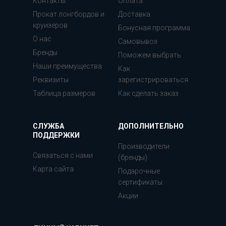
Контакты
Оплата
Прокат лонгбордов и
Доставка
круизеров
Бонусная программа
О нас
Самовывоз
Бренды
Поможем выбрать
Наши преимущества
Как
Реквизиты
зарегистрироваться
Таблица размеров
Как сделать заказ
СЛУЖБА
ДОПОЛНИТЕЛЬНО
ПОДДЕРЖКИ
Производители
Связаться с нами
(бренды)
Карта сайта
Подарочные
сертификаты
Акции