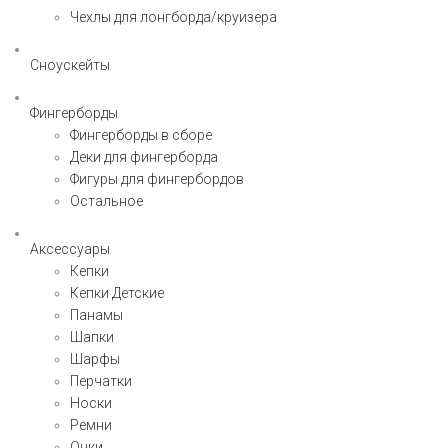
Чехлы для лонгборда/круизера
Сноускейты
Фингерборды
Фингерборды в сборе
Деки для фингерборда
Фигуры для фингербордов
Остальное
Аксессуары
Кепки
Кепки Детские
Панамы
Шапки
Шарфы
Перчатки
Носки
Ремни
Очки