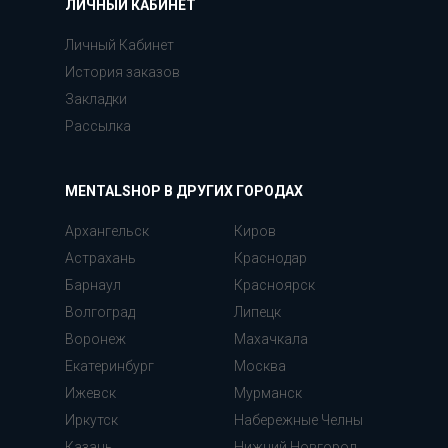
ЛИЧНЫЙ КАБИНЕТ
Личный Кабинет
История заказов
Закладки
Рассылка
MENTALSHOP В ДРУГИХ ГОРОДАХ
Архангельск
Киров
Астрахань
Краснодар
Барнаул
Красноярск
Волгоград
Липецк
Воронеж
Махачкала
Екатеринбург
Москва
Ижевск
Мурманск
Иркутск
Набережные Челны
Казань
Нижний Новгород