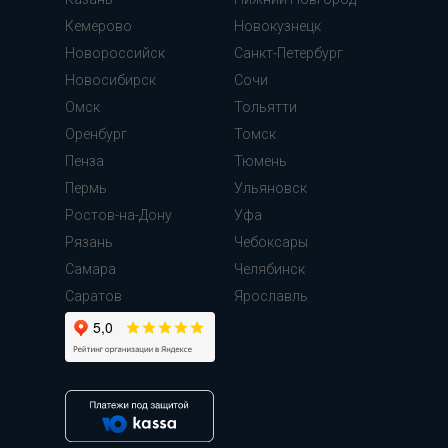
Кемерово
Новокузнецк
Новороссийск
Санкт-Петербург
Новосибирск
Сочи
Омск
Тольятти
Оренбург
Томск
Пенза
Тюмень
Пермь
Ульяновск
Ростов-на-Дону
Уфа
Рязань
Чебоксары
Самара
Челябинск
Cаратов
Ярославль