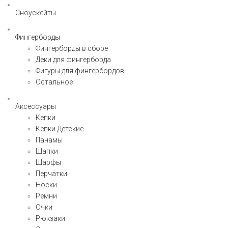
Сноускейты
Фингерборды
Фингерборды в сборе
Деки для фингерборда
Фигуры для фингербордов
Остальное
Аксессуары
Кепки
Кепки Детские
Панамы
Шапки
Шарфы
Перчатки
Носки
Ремни
Очки
Рюкзаки