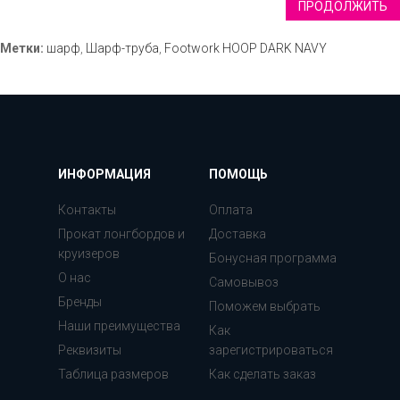
ПРОДОЛЖИТЬ
Метки:
шарф
,
Шарф-труба
,
Footwork HOOP DARK NAVY
ИНФОРМАЦИЯ
ПОМОЩЬ
Контакты
Оплата
Прокат лонгбордов и
Доставка
круизеров
Бонусная программа
О нас
Самовывоз
Бренды
Поможем выбрать
Наши преимущества
Как
Реквизиты
зарегистрироваться
Таблица размеров
Как сделать заказ