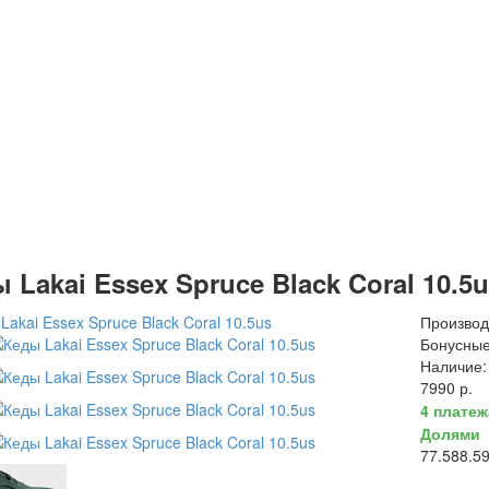
 Lakai Essex Spruce Black Coral 10.5
Производ
Бонусные
Наличие:
7990 р.
4 плате
Долями
7
7.5
8
8.5