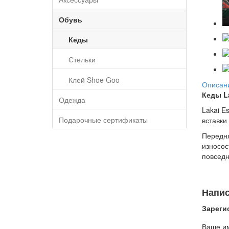
Обувь
Кеды
Стельки
Клей Shoe Goo
Описан
Кеды La
Одежда
Lakai E
Подарочные сертификаты
вставки
Передня
износос
повседн
Напис
Зареги
Ваше и