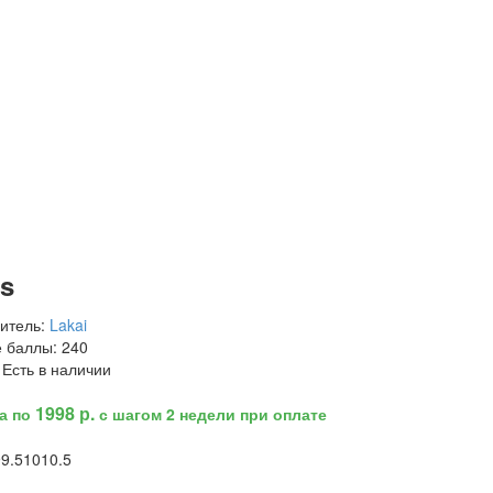
us
итель:
Lakai
 баллы:
240
Есть в наличии
1998 р.
жа по
с шагом 2 недели при оплате
9
9.5
10
10.5