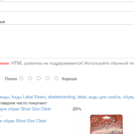
зыв
ание:
HTML разметка не поддерживается! Используйте обычный тек
Плохо
Хорошо
кеды
,
Кеды Lakai Essex
,
skateboarding
,
lakai
,
кеды для скейта
,
обувь
товаром часто покупают
-20%
я обуви Shoe Goo Clear
L