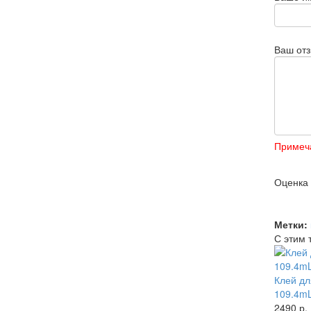
Ваш от
Примеч
Оценка
Метки:
С этим 
Клей дл
109.4m
2490 р.