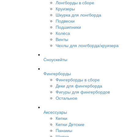
Лонгборды в сборе
Круизеры
Шкурка для лонгборда
Подвески
Подшипники
Колёса
Винты
Чехлы для лонгборда/круизера
Сноускейты
Фингерборды
Фингерборды в сборе
Деки для фингерборда
Фигуры для фингербордов
Остальное
Аксессуары
Кепки
Кепки Детские
Панамы
Шапки