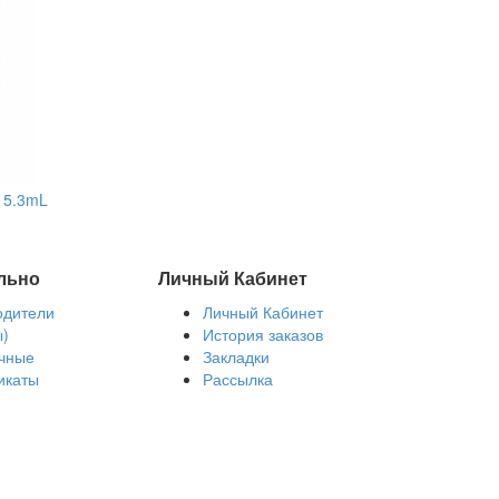
 5.3mL
льно
Личный Кабинет
одители
Личный Кабинет
ы)
История заказов
чные
Закладки
икаты
Рассылка