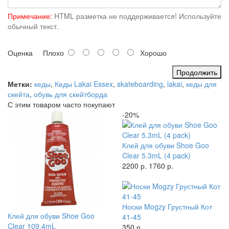
Примечание:
HTML разметка не поддерживается! Используйте
обычный текст.
Оценка
Плохо
Хорошо
Продолжить
Метки:
кеды
,
Кеды Lakai Essex
,
skateboarding
,
lakai
,
кеды для
скейта
,
обувь для скейтборда
С этим товаром часто покупают
-20%
Клей для обуви Shoe Goo
Clear 5.3mL (4 pack)
2200 р.
1760 р.
Носки Mogzy Грустный Кот
Клей для обуви Shoe Goo
41-45
Clear 109.4mL
350 р.