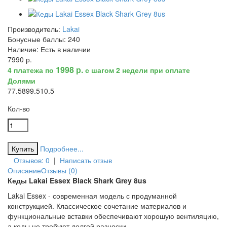
Производитель:
Lakai
Бонусные баллы:
240
Наличие:
Есть в наличии
7990 р.
1998 р.
4 платежа по
с шагом 2 недели при оплате
Долями
7
7.5
8
9
9.5
10.5
Кол-во
Подробнее...
Отзывов: 0
|
Написать отзыв
Описание
Отзывы (0)
Кеды Lakai Essex Black Shark Grey 8us
Lakai Essex - современная модель с продуманной
конструкцией. Классическое сочетание материалов и
функциональные вставки обеспечивают хорошую вентиляцию,
а кеды не требуют долгой разноски.