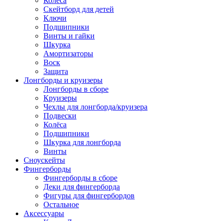
Колёса
Скейтборд для детей
Ключи
Подшипники
Винты и гайки
Шкурка
Амортизаторы
Воск
Защита
Лонгборды и круизеры
Лонгборды в сборе
Круизеры
Чехлы для лонгборда/круизера
Подвески
Колёса
Подшипники
Шкурка для лонгборда
Винты
Сноускейты
Фингерборды
Фингерборды в сборе
Деки для фингерборда
Фигуры для фингербордов
Остальное
Аксессуары