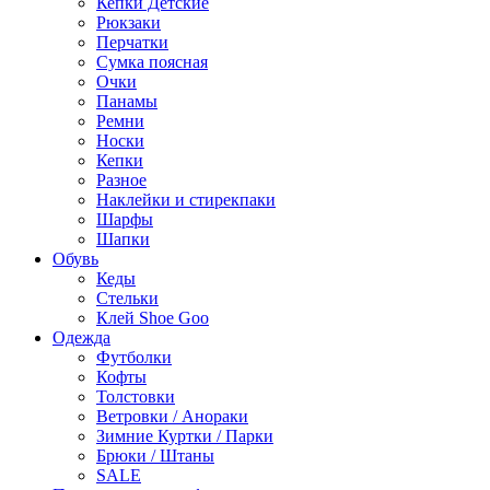
Кепки Детские
Рюкзаки
Перчатки
Сумка поясная
Очки
Панамы
Ремни
Носки
Кепки
Разное
Наклейки и стирекпаки
Шарфы
Шапки
Обувь
Кеды
Стельки
Клей Shoe Goo
Одежда
Футболки
Кофты
Толстовки
Ветровки / Анораки
Зимние Куртки / Парки
Брюки / Штаны
SALE