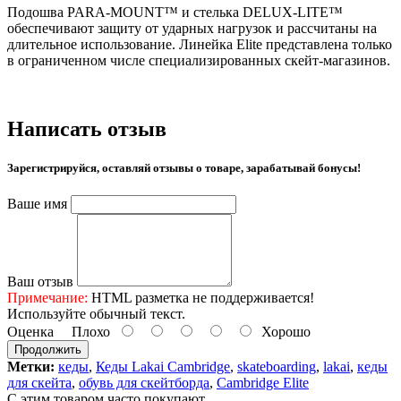
Подошва PARA-MOUNT™ и стелька DELUX-LITE™
обеспечивают защиту от ударных нагрузок и рассчитаны на
длительное использование. Линейка Elite представлена только
в ограниченном числе специализированных скейт-магазинов.
Написать отзыв
Зарегистрируйся, оставляй отзывы о товаре, зарабатывай бонусы!
Ваше имя
Ваш отзыв
Примечание:
HTML разметка не поддерживается!
Используйте обычный текст.
Оценка
Плохо
Хорошо
Продолжить
Метки:
кеды
,
Кеды Lakai Cambridge
,
skateboarding
,
lakai
,
кеды
для скейта
,
обувь для скейтборда
,
Cambridge Elite
С этим товаром часто покупают