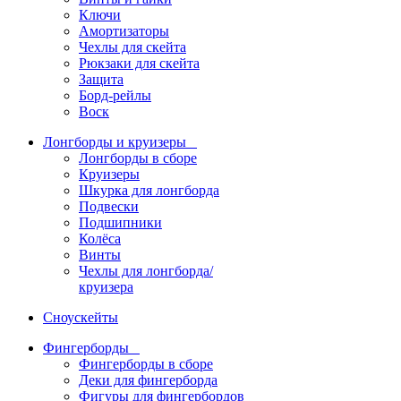
Ключи
Амортизаторы
Чехлы для скейта
Рюкзаки для скейта
Защита
Борд-рейлы
Воск
Лонгборды и круизеры
Лонгборды в сборе
Круизеры
Шкурка для лонгборда
Подвески
Подшипники
Колёса
Винты
Чехлы для лонгборда/
круизера
Сноускейты
Фингерборды
Фингерборды в сборе
Деки для фингерборда
Фигуры для фингербордов