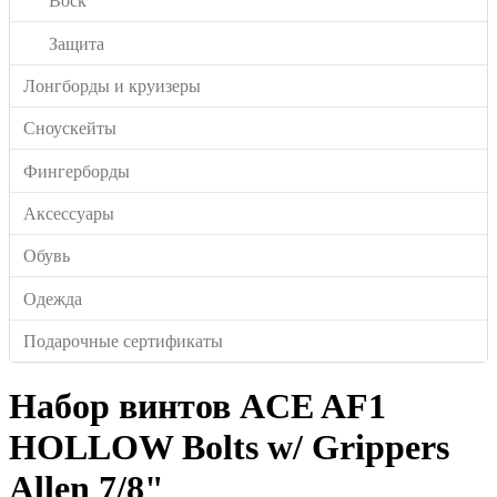
Воск
Защита
Лонгборды и круизеры
Сноускейты
Фингерборды
Аксессуары
Обувь
Одежда
Подарочные сертификаты
Набор винтов ACE AF1
HOLLOW Bolts w/ Grippers
Allen 7/8"