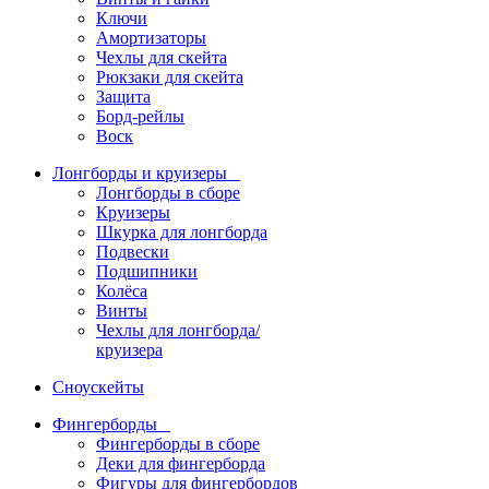
Ключи
Амортизаторы
Чехлы для скейта
Рюкзаки для скейта
Защита
Борд-рейлы
Воск
Лонгборды и круизеры
Лонгборды в сборе
Круизеры
Шкурка для лонгборда
Подвески
Подшипники
Колёса
Винты
Чехлы для лонгборда/
круизера
Сноускейты
Фингерборды
Фингерборды в сборе
Деки для фингерборда
Фигуры для фингербордов