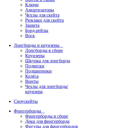
Ключи
Амортизаторы
Чехлы для скейта
Рюкзаки для скейта
Защита
Борд-рейлы
Воск
Лонгборды и круизеры
Лонгборды в сборе
Круизеры
Шкурка для лонгборда
Подвески
Подшипники
Колёса
Винты
Чехлы для лонгборда/
круизера
Сноускейты
Фингерборды
Фингерборды в сборе
Деки для фингерборда
Фигуры для фингербордов