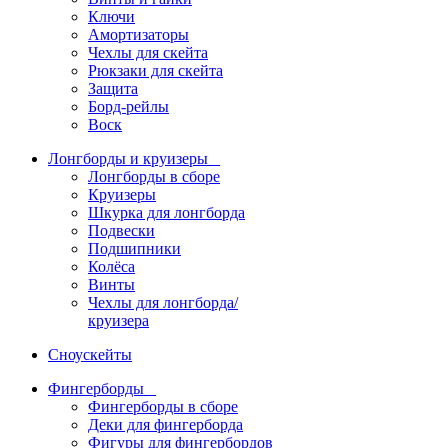
Ключи
Амортизаторы
Чехлы для скейта
Рюкзаки для скейта
Защита
Борд-рейлы
Воск
Лонгборды и круизеры
Лонгборды в сборе
Круизеры
Шкурка для лонгборда
Подвески
Подшипники
Колёса
Винты
Чехлы для лонгборда/
круизера
Сноускейты
Фингерборды
Фингерборды в сборе
Деки для фингерборда
Фигуры для фингербордов