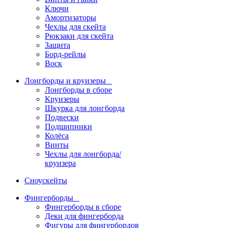
Ключи
Амортизаторы
Чехлы для скейта
Рюкзаки для скейта
Защита
Борд-рейлы
Воск
Лонгборды и круизеры
Лонгборды в сборе
Круизеры
Шкурка для лонгборда
Подвески
Подшипники
Колёса
Винты
Чехлы для лонгборда/
круизера
Сноускейты
Фингерборды
Фингерборды в сборе
Деки для фингерборда
Фигуры для фингербордов