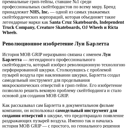
премиальные грип-тейпы, ставшие №1 среди
профессиональных скейтбордистов по всему миру. Бренд
принадлежит
NHS, Inc.
— одной из самых уважаемых
скейтбордических корпораций, которая объединяет такие
легендарные марки как
Santa Cruz Skateboards, Independent
Truck Company, Creature Skateboards, OJ Wheels и Ricta
Wheels
.
Революционное изобретение Луи Барлетта
История MOB GRIP неразрывно связана с именем
Луи
Барлетта
— легендарного профессионального
скейтбордиста, который изобрел революционную технологию
перфорированной шкурки. Столкнувшись с проблемой
пузырей воздуха при наклеивании шкурки, Барлетта создал
самодельный инструмент для проделывания
микроскопических отверстий в грип-тейпе. Его изобретение
позволило решить вековую проблему скейтбординга и стало
основой для создания MOB GRIP.
Как рассказывал сам Барлетта в документальном фильме
компании, он использовал
самодельный инструмент для
создания отверстий
в шкурке, что предотвращало появление
раздражающих пузырей воздуха. Именно так и началась
история MOB GRIP — с простого, но гениального решения