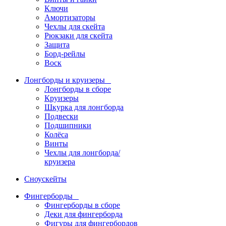
Ключи
Амортизаторы
Чехлы для скейта
Рюкзаки для скейта
Защита
Борд-рейлы
Воск
Лонгборды и круизеры
Лонгборды в сборе
Круизеры
Шкурка для лонгборда
Подвески
Подшипники
Колёса
Винты
Чехлы для лонгборда/
круизера
Сноускейты
Фингерборды
Фингерборды в сборе
Деки для фингерборда
Фигуры для фингербордов