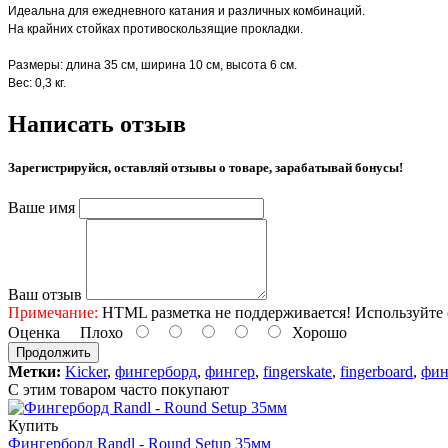
Идеальна для ежедневного катания и различных комбинаций.
На крайних стойках противоскользящие прокладки.
Размеры: длина 35 см, ширина 10 см, высота 6 см.
Вес: 0,3 кг.
Написать отзыв
Зарегистрируйся, оставляй отзывы о товаре, зарабатывай бонусы!
Ваше имя
Ваш отзыв
Примечание:
HTML разметка не поддерживается! Используйте 
Оценка
Плохо
Хорошо
Продолжить
Метки:
Kicker
,
фингерборд
,
фингер
,
fingerskate
,
fingerboard
,
фин
С этим товаром часто покупают
Купить
Фингерборд Randl - Round Setup 35мм