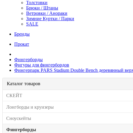
Толстовки
Брюки / Штаны
Ветровки / Анораки
Зимние Куртки / Парки
SALE
Бренды
Прокат
Фингерборды
Фигуры для фингербордов
Фингерпарк PARS Stadium Double Bench деревянный вер
Каталог товаров
СКЕЙТ
Лонгборды и круизеры
Сноускейты
Фингерборды