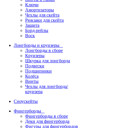
Ключи
Амортизаторы
Чехлы для скейта
Рюкзаки для скейта
Защита
Борд-рейлы
Воск
Лонгборды и круизеры
Лонгборды в сборе
Круизеры
Шкурка для лонгборда
Подвески
Подшипники
Колёса
Винты
Чехлы для лонгборда/
круизера
Сноускейты
Фингерборды
Фингерборды в сборе
Деки для фингерборда
Фигуры для фингербордов