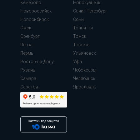
Кемерово
Новокузнецк
Новороссийск
Санкт-Петербург
Новосибирск
Сочи
Омск
Тольятти
Оренбург
Томск
Пенза
Тюмень
Пермь
Ульяновск
Ростов-на-Дону
Уфа
Рязань
Чебоксары
Самара
Челябинск
Cаратов
Ярославль