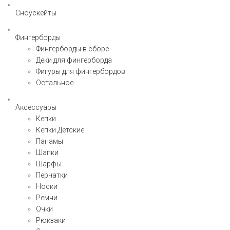
Сноускейты
Фингерборды
Фингерборды в сборе
Деки для фингерборда
Фигуры для фингербордов
Остальное
Аксессуары
Кепки
Кепки Детские
Панамы
Шапки
Шарфы
Перчатки
Носки
Ремни
Очки
Рюкзаки