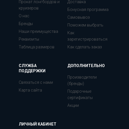
Прокат лонгбордов и
Доставка
круизеров
Бонусная программа
О нас
Самовывоз
Бренды
Поможем выбрать
Наши преимущества
Как
Реквизиты
зарегистрироваться
Таблица размеров
Как сделать заказ
СЛУЖБА
ДОПОЛНИТЕЛЬНО
ПОДДЕРЖКИ
Производители
Связаться с нами
(бренды)
Карта сайта
Подарочные
сертификаты
Акции
ЛИЧНЫЙ КАБИНЕТ