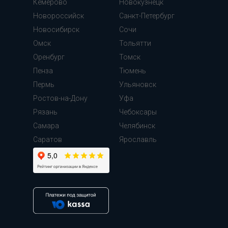
Кемерово
Новокузнецк
Новороссийск
Санкт-Петербург
Новосибирск
Сочи
Омск
Тольятти
Оренбург
Томск
Пенза
Тюмень
Пермь
Ульяновск
Ростов-на-Дону
Уфа
Рязань
Чебоксары
Самара
Челябинск
Cаратов
Ярославль