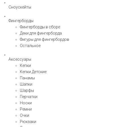
Сноускейты
Фингерборды
Фингерборды в сборе
Деки для фингерборда
Фигуры для фингербордов
Остальное
Аксессуары
Кепки
Кепки Детские
Панамы
Шапки
Шарфы
Перчатки
Носки
Ремни
Очки
Рюкзаки