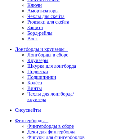
Ключи
Амортизаторы
Чехлы для скейта
Рюкзаки для скейта
Защита
Борд-рейлы
Воск
Лонгборды и круизеры
Лонгборды в сборе
Круизеры
Шкурка для лонгборда
Подвески
Подшипники
Колёса
Винты
Чехлы для лонгборда/
круизера
Сноускейты
Фингерборды
Фингерборды в сборе
Деки для фингерборда
Фигуры для фингербордов