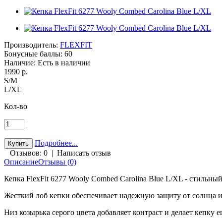
Производитель:
FLEXFIT
Бонусные баллы:
60
Наличие:
Есть в наличии
1990 р.
S/M
L/XL
Кол-во
Подробнее...
Отзывов: 0
|
Написать отзыв
Описание
Отзывы (0)
Кепка FlexFit 6277 Wooly Combed Carolina Blue L/XL - стильн
Жесткий лоб кепки обеспечивает надежную защиту от солнца и
Низ козырька серого цвета добавляет контраст и делает кепку е