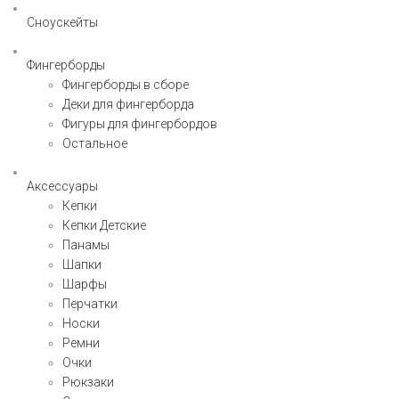
Сноускейты
Фингерборды
Фингерборды в сборе
Деки для фингерборда
Фигуры для фингербордов
Остальное
Аксессуары
Кепки
Кепки Детские
Панамы
Шапки
Шарфы
Перчатки
Носки
Ремни
Очки
Рюкзаки