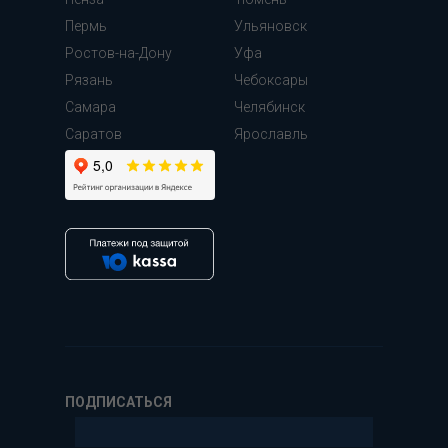
Пермь
Ульяновск
Ростов-на-Дону
Уфа
Рязань
Чебоксары
Самара
Челябинск
Cаратов
Ярославль
ПОДПИСАТЬСЯ